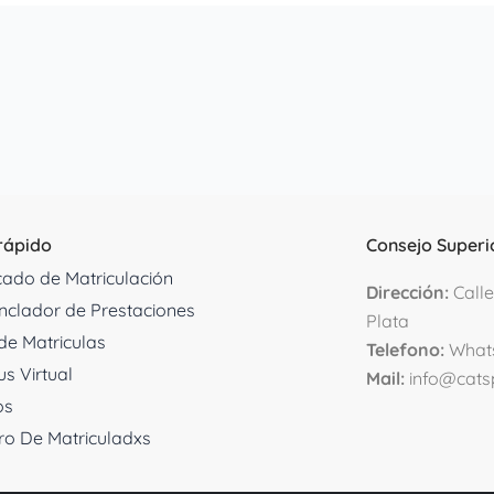
rápido
Consejo Superi
icado de Matriculación
D
irección:
Calle
clador de Prestaciones
Plata
de Matriculas
Telefono:
What
s Virtual
Mail:
info@cats
os
ro De Matriculadxs