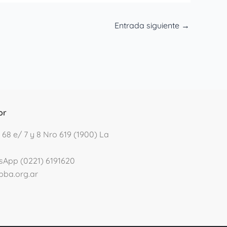
Entrada siguiente
→
or
 68 e/ 7 y 8 Nro 619 (1900) La
sApp (0221) 6191620
pba.org.ar