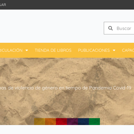
.AR
Search
Search
ICULACIÓN
TIENDA DE LIBROS
PUBLICACIONES
CAPA
mas de violencia de género en tiempo de Pandemia Covid-19