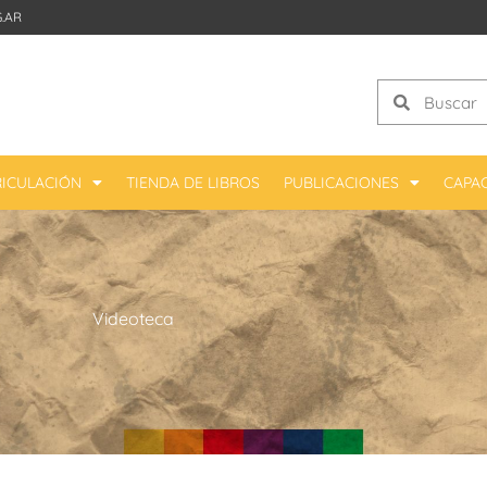
.AR
Search
Search
ICULACIÓN
TIENDA DE LIBROS
PUBLICACIONES
CAPA
Videoteca