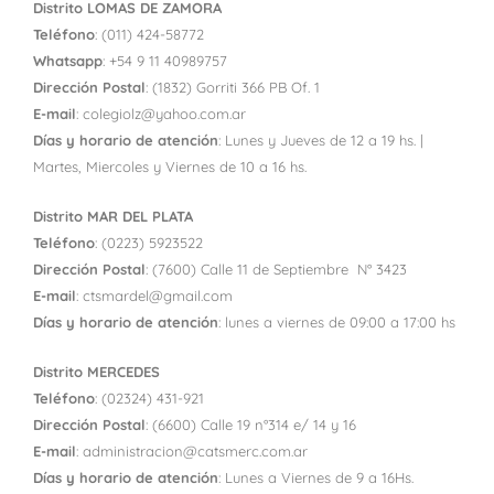
Distrito LOMAS DE ZAMORA
Teléfono
: (011) 424-58772
Whatsapp
: +54 9 11 40989757
Dirección Postal
: (1832) Gorriti 366 PB Of. 1
E-mail
: colegiolz@yahoo.com.ar
Días y horario de atención
: Lunes y Jueves de 12 a 19 hs. |
Martes, Miercoles y Viernes de 10 a 16 hs.
Distrito MAR DEL PLATA
Teléfono
: (0223) 5923522
Dirección Postal
: (7600) Calle 11 de Septiembre N° 3423
E-mail
: ctsmardel@gmail.com
Días y horario de atención
: lunes a
viernes
de 09:00 a 17:00 hs
Distrito MERCEDES
Teléfono
: (02324) 431-921
Dirección Postal
: (6600) Calle 19 n°314 e/ 14 y 16
E-mail
: administracion@catsmerc.com.ar
Días y horario de atención
: Lunes a Viernes de 9 a 16Hs.