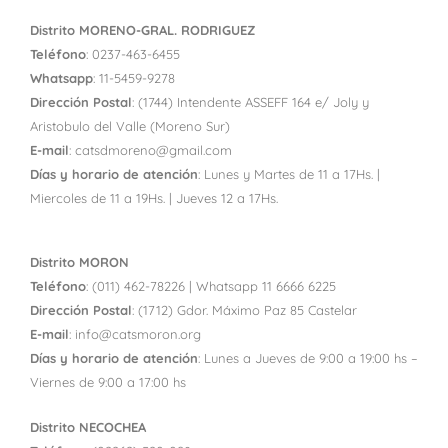
Distrito MORENO-GRAL. RODRIGUEZ
Teléfono
:
0237-463-6455
Whatsapp
: 11-5459-9278
Dirección Postal
: (1744) Intendente ASSEFF 164 e/ Joly y
Aristobulo del Valle (Moreno Sur)
E-mail
: catsdmoreno@gmail.com
Días y horario de atención
: Lunes y Martes de 11 a 17Hs. |
Miercoles de 11 a 19Hs. | Jueves 12 a 17Hs.
Distrito MORON
Teléfono
: (011) 462-78226 | Whatsapp 11 6666 6225
Dirección Postal
: (1712) Gdor. Máximo Paz 85 Castelar
E-mail
: info@catsmoron.org
Días y horario de atención
: Lunes a Jueves de 9:00 a 19:00 hs –
Viernes de 9:00 a 17:00 hs
Distrito NECOCHEA