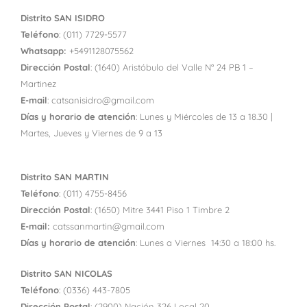
Distrito SAN ISIDRO
Teléfono
: (011) 7729-5577
Whatsapp:
+549
1128075562
Dirección Postal
: (1640) Aristóbulo del Valle N° 24 PB 1 –
Martinez
E-mail
: catsanisidro@gmail.com
Días y horario de atención
: Lunes y Miércoles de 13 a 18.30 |
Martes, Jueves y Viernes de 9 a 13
Distrito SAN MARTIN
Teléfono
: (011) 4755-8456
Dirección Postal
: (1650) Mitre 3441 Piso 1 Timbre 2
E-mail:
catssanmartin@gmail.com
Días y horario de atención
: Lunes a Viernes 14:30 a 18:00 hs.
Distrito SAN NICOLAS
Teléfono
: (0336) 443-7805
Dirección Postal
: (2900) Nación 326 Local 20