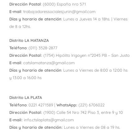
Dirección Postal
: (6000) España nro 571
E-mail
: trabajadoressocialesjunin@gmail.com
Días y horario de atención
: Lunes a Jueves 14 a 18hs. | Viernes
de 8 a 12hs.
Distrito LA MATANZA
Teléfono
: (011) 3528-2877
Dirección Postal:
(1754) Hipólito Irigoyen n°2045 PB – San Justo
E-mail
: catslamatanza@gmail.com
Días y horario de atención
: Lunes a Viernes de 8:00 a 12:00 hs
y 13:00 a 16:00 hs
Distrito LA PLATA
Teléfono
: 0221 4271589 |
WhatsApp:
(221) 6706022
Dirección Postal:
(1900) Calle 54 Nro 742 Piso 3, entre 9 y 10
E-mail:
info.ctslaplata@gmail.com
Días y horario de atención:
Lunes a Viernes de 08 a 19 hs.