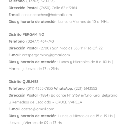
Teléfono
: (02262) 520-098
Dirección Postal
: (7630) Calle 62 n°2184
E-mail
: castsnecochea@hotmail.com
Días y horario de atención
: Lunes a Viernes de 10 a 14Hs.
Distrito PERGAMINO
Teléfono
: (02477) 434-740
Dirección Postal
: (2700) San Nicolas 565 1° Piso Of. 22
E-mail:
catspergamino@gmail.com
Días y horario de atención:
Lunes y Miercoles de 8 a 10Hs. |
Martes y Jueves de 17 a 21Hs.
Distrito QUILMES
Teléfono
: (011) 4355-7835
WhatsApp:
(221) 6143552
Dirección Postal
: (1884) Balcarce Nº 2169 e/Cno. Gral Belgrano
y Remedios de Escalada – CRUCE VARELA
E-mail
: castsq@gmail.com
Días y horario de atención
: Lunes a Miercoles de 15 a 19 Hs. |
Jueves y Viernes de 09 a 13 Hs.