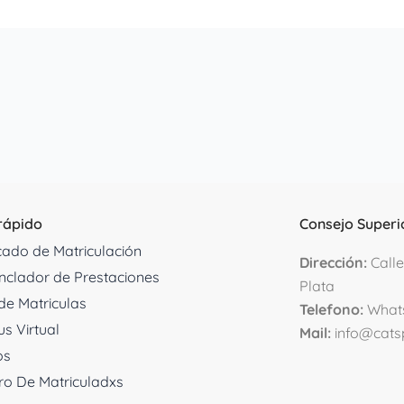
rápido
Consejo Superi
icado de Matriculación
D
irección:
Calle
clador de Prestaciones
Plata
de Matriculas
Telefono:
What
s Virtual
Mail:
info@cats
os
ro De Matriculadxs