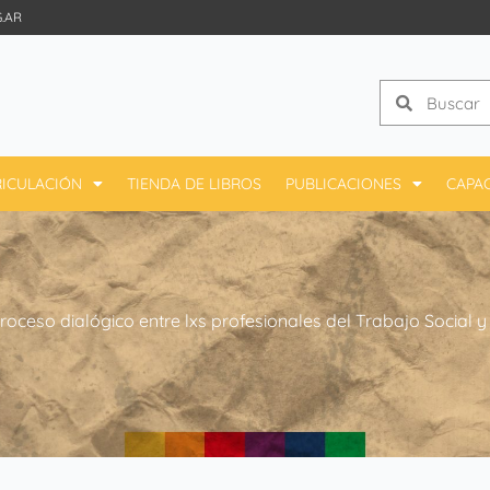
.AR
Search
Search
ICULACIÓN
TIENDA DE LIBROS
PUBLICACIONES
CAPA
eso dialógico entre lxs profesionales del Trabajo Social y 