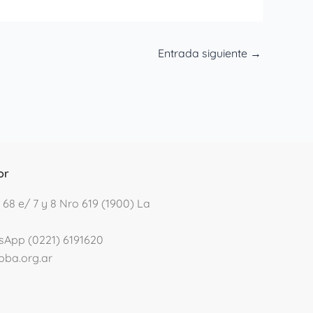
Entrada siguiente
→
or
 68 e/ 7 y 8 Nro 619 (1900) La
sApp (0221) 6191620
pba.org.ar