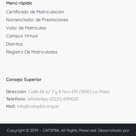
Menú rápido
Certificado de Matriculación
Nomenclador de Prestaciones
Valor de Matriculas
Campus Virtual
Distritos
Registro De Matriculadxs
Consejo Superior
D
irección:
Calle 68 e/ 7 y 8 Nro 619 (1900) La Plata
Telefono:
WhatsApp (0221) 6191620
Mail:
info@catspba.org.ar
Copyright © 2019 – CATSPBA. All Rights Reserved. Desarrollado por