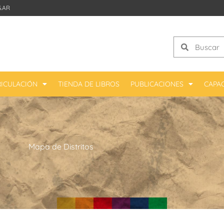
.AR
Search
Search
ICULACIÓN
TIENDA DE LIBROS
PUBLICACIONES
CAPA
Mapa de Distritos