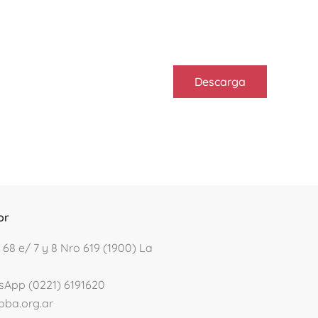
Descarga
or
 68 e/ 7 y 8 Nro 619 (1900) La
sApp (0221) 6191620
pba.org.ar