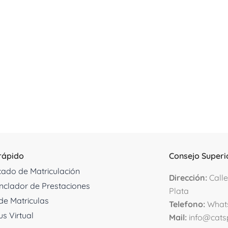
rápido
Consejo Superi
icado de Matriculación
D
irección:
Calle
clador de Prestaciones
Plata
de Matriculas
Telefono:
What
s Virtual
Mail:
info@cats