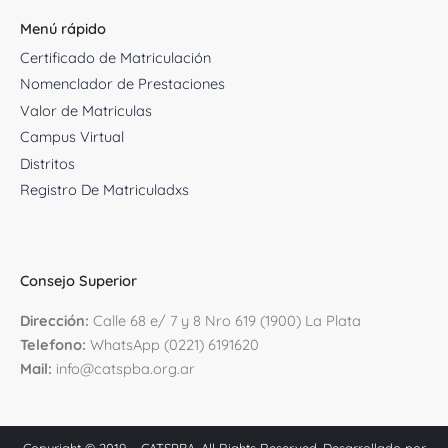
Menú rápido
Certificado de Matriculación
Nomenclador de Prestaciones
Valor de Matriculas
Campus Virtual
Distritos
Registro De Matriculadxs
Consejo Superior
D
irección:
Calle 68 e/ 7 y 8 Nro 619 (1900) La Plata
Telefono:
WhatsApp (0221) 6191620
Mail:
info@catspba.org.ar